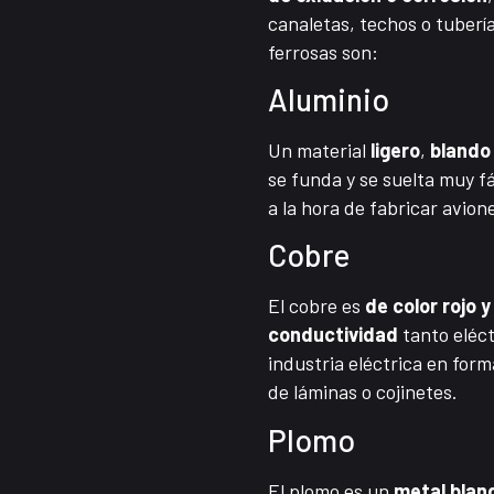
canaletas, techos o tubería
ferrosas son:
Aluminio
Un material
ligero
,
bland
se funda y se suelta muy fá
a la hora de fabricar avion
Cobre
El cobre es
de color rojo 
conductividad
tanto eléct
industria eléctrica en for
de láminas o cojinetes.
Plomo
El plomo es un
metal blan