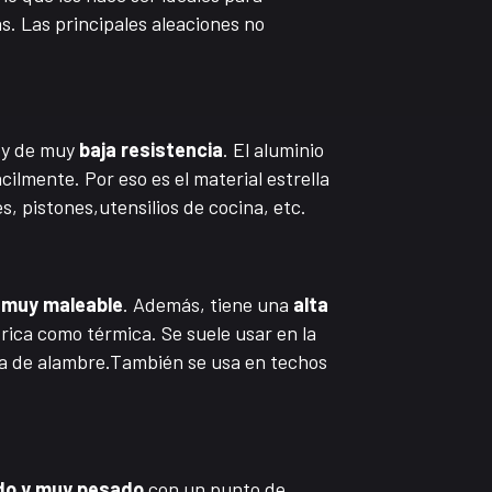
s. Las principales aleaciones no
o
y de muy
baja resistencia
. El aluminio
cilmente. Por eso es el material estrella
es, pistones,utensilios de cocina, etc.
y muy maleable
. Además, tiene una
alta
rica como térmica. Se suele usar en la
ma de alambre.También se usa en techos
do y muy pesado
con un punto de