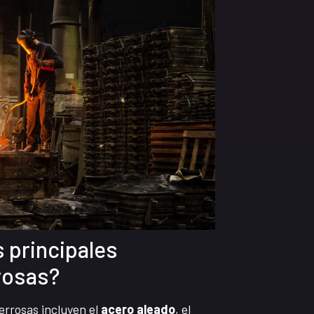
s principales
rosas?
errosas incluyen el
acero aleado
, el