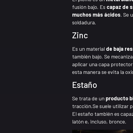
fusión bajo. Es
capaz de s
muchos más ácidos
. Se 
soldadura.
Zinc
Es un material
de baja re
también bajo. Se mecaniza 
aplicar una capa protectora
esta manera se evita la oxi
Estaño
Se trata de un
producto b
tracción.Se suele utilizar p
El estaño también es capaz
latón e, incluso, bronce.