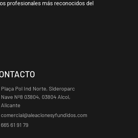
 los profesionales más reconocidos del
ONTACTO
Plaça Pol Ind Norte, Sideroparc
Nave Nº8 03804, 03804 Alcoi,
Alicante
comercial@aleacionesyfundidos.com
665 61 91 79