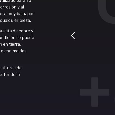
utilizado para su
orrosión y al
ura muy baja, por
 cualquier pieza.
puesta de cobre y
undición se puede
n en tierra,
) o con moldes
sculturas de
ctor de la